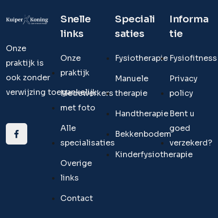
Snelle
Speciali
Informa
links
saties
tie
Onze
Onze
Fysiotherapie
Fysiofitness
praktijk is
praktijk
ook zonder
Manuele
Privacy
verwijzing toegankelijk.
Medewerkers
therapie
policy
met foto
Handtherapie
Bent u
Alle
goed
Bekkenbodem
specialisaties
verzekerd?
Kinderfysiotherapie
Overige
links
Contact