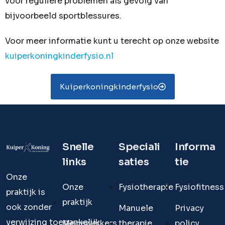
voor reguliere problemen als gevolg van
bijvoorbeeld sportblessures.
Voor meer informatie kunt u terecht op onze website
kuiperkoningkinderfysio.nl
Kuiperkoningkinderfysio
Snelle
Speciali
Informa
links
saties
tie
Onze
Onze
Fysiotherapie
Fysiofitness
praktijk is
praktijk
ook zonder
Manuele
Privacy
verwijzing toegankelijk.
Medewerkers
therapie
policy