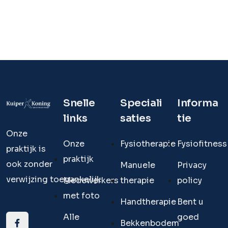
Snelle
Speciali
Informa
links
saties
tie
Onze
Onze
Fysiotherapie
Fysiofitness
praktijk is
praktijk
ook zonder
Manuele
Privacy
verwijzing toegankelijk.
Medewerkers
therapie
policy
met foto
Handtherapie
Bent u
Alle
goed
Bekkenbodem